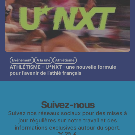
Evénement
A la une
Athlétisme
ATHLÉTISME -
U*NXT : une nouvelle formule
pour l’avenir de l’athlé français
Suivez-nous
Suivez nos réseaux sociaux pour des mises à
jour régulières sur notre travail et des
informations exclusives autour du sport.
twitter
instagram
facebook