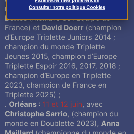
Paramétrer mes préférences
monde en Triplette 2004),
Aurélie
Consulter notre politique
Cookies
Bories
(membre de l'Equipe de
France) et
David Doerr
(champion
d’Europe Triplette Juniors 2014 ;
champion du monde Triplette
Jeunes 2015, champion d’Europe
Triplette Espoir 2016, 2017, 2018 ;
champion d’Europe en Triplette
2023, champion de France en
Triplette 2025) ;
.
Orléans
:
11 et 12 juin
, avec
Christophe Sarrio
, (champion du
monde en Doublette 2023),
Anna
Maillard
(championne du monde en