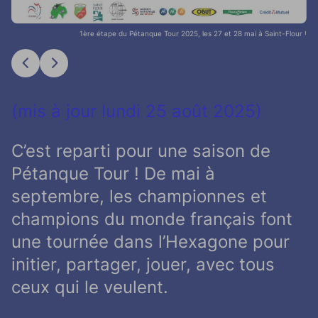
1ère étape du Pétanque Tour 2025, les 27 et 28 mai à Saint-Flour !
previous_page
next_page
Element précédent
Element précédent
(mis à jour lundi 25 août 2025)
C’est reparti pour une saison de
Pétanque Tour ! De mai à
septembre, les championnes et
champions du monde français font
une tournée dans l’Hexagone pour
initier, partager, jouer, avec tous
ceux qui le veulent.