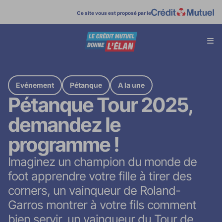
Ce site vous est proposé par le
Affi
menu
Evénement
Pétanque
A la une
Pétanque Tour 2025,
demandez le
programme !
Imaginez un champion du monde de
foot apprendre votre fille à tirer des
corners, un vainqueur de Roland-
Garros montrer à votre fils comment
bien servir, un vainqueur du Tour de