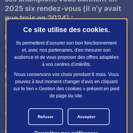
2025 six rendez-vous (il n’y avait
que trois en 2024) :
.
Saint-Flour
:
27 et 28 mai
, avec
Ce site utilise des
cookies
.
Michel Loy
(triple champion du
Ils permettent d'assurer son bon fonctionnement
monde en Triplette 1994, 2004 et
et, avec nos partenaires, d'en mesurer son
2006),
Anna Maillard
(championne
audience et de vous proposer des offres adaptées
du monde en Triplette 2017) et
à vos centres d'intérêts.
Henri Lacroix
(13 fois champion du
Nous conservons vos choix pendant 6 mois. Vous
pouvez à tout moment changer d'avis en cliquant
monde, en Triplette 2001, 2002,
sur le lien « Gestion des cookies » présent en pied
2003, 2005 , 2007, 2008, 2010,
de page du site.
2012, 2018 et 2021, Doublette 2017
et 2019, et Tête-à-Tête 2017) ;
Refuser
Accepter
.
Castelnaudary
:
4 et 5 juin
, avec
Damien Hureau
(champion du