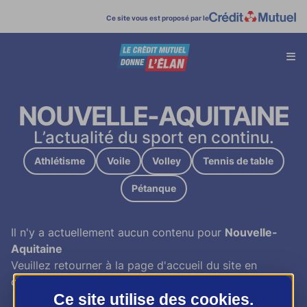
Ce site vous est proposé par le
Affi
menu
NOUVELLE-AQUITAINE
L’actualité du sport en continu.
Athlétisme
Voile
Volley
Tennis de table
Pétanque
Il n'y a actuellement aucun contenu pour
Nouvelle-
Aquitaine
Veuillez retourner à la page d'accueil du site en
cliquant
ici
Ce site utilise des
cookies
.