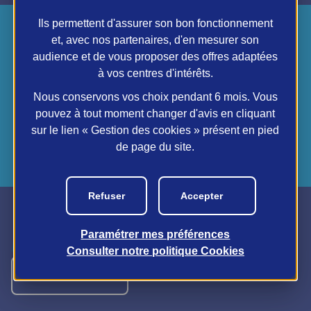
Ils permettent d'assurer son bon fonctionnement
et, avec nos partenaires, d'en mesurer son
Suivez-nous
audience et de vous proposer des offres adaptées
à vos centres d'intérêts.
Suivez nos réseaux sociaux pour des mises à
jour régulières sur notre travail et des
Nous conservons vos choix pendant 6 mois. Vous
informations exclusives autour du sport.
pouvez à tout moment changer d'avis en cliquant
twitter
instagram
facebook
sur le lien « Gestion des cookies » présent en pied
de page du site.
Refuser
Accepter
Paramétrer mes préférences
Consulter notre politique
Cookies
Nous contacter