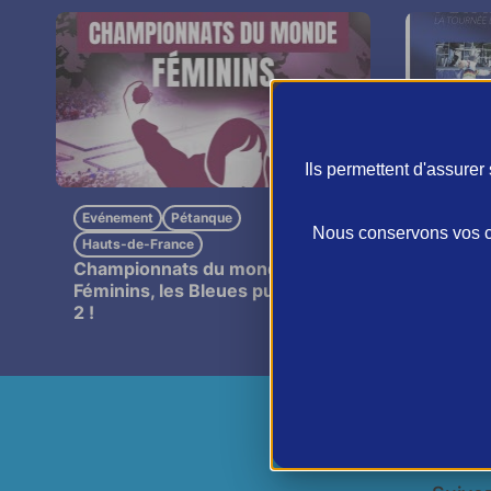
Ils permettent d'assure
Evénement
Pétanque
Evéneme
Nous conservons vos ch
Pétanq
Hauts-de-France
le prog
Championnats du monde
Féminins, les Bleues puissance
2 !