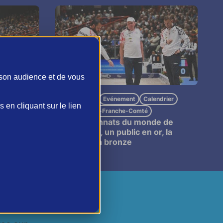
 son audience et de vous
Pétanque
Evénement
Calendrier
en cliquant sur le lien
aire de
Bourgogne-Franche-Comté
de
Championnats du monde de
vençal
pétanque, un public en or, la
France en bronze