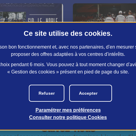
Ce site utilise des
cookies
.
r son bon fonctionnement et, avec nos partenaires, d'en mesurer
proposer des offres adaptées à vos centres d'intérêts.
nt
Pétanque
A la une
Pétanque
Infos diverses
oix pendant 6 mois. Vous pouvez à tout moment changer d'avis 
ue Tour 2025, demandez
Le Crédit Mutuel parten
« Gestion des cookies » présent en pied de page du site.
ramme !
la Fédération Française 
Pétanque et de Jeu Pro
(FFPJP)
Refuser
Accepter
Paramétrer mes préférences
Consulter notre politique
Cookies
Suivez-nous