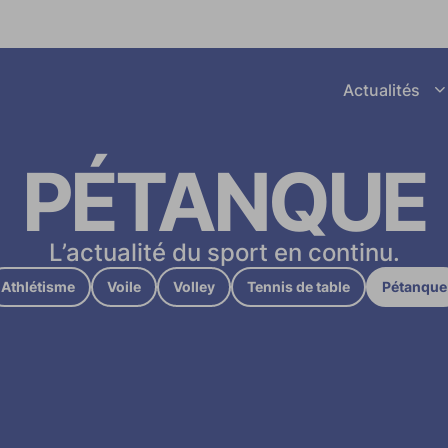
Afficher le sous menu Actuali
Actualités
next_page
PÉTANQUE
L’actualité du sport en continu.
Athlétisme
Voile
Volley
Tennis de table
Pétanque