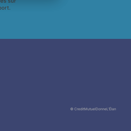
res sur
port.
© CreditMutuelDonneL’Élan