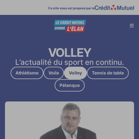
Ce site vous est proposé par le
Affi
menu
VOLLEY
L’actualité du sport en continu.
Athlétisme
Voile
Volley
Tennis de table
Pétanque