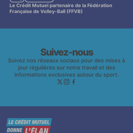
Le Crédit Mutuel partenaire de la Fédération
Française de Volley-Ball (FFVB)
Suivez-nous
Suivez nos réseaux sociaux pour des mises à
jour régulières sur notre travail et des
informations exclusives autour du sport.
twitter
instagram
facebook