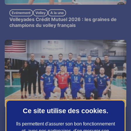
Evénement
Volley
A la une
Volleyades Crédit Mutuel 2026 : les graines de
champions du volley français
Ce site utilise des
cookies
.
Volley
Valeurs
A la une
Ils en parlent
Chrystel Bernou : « Para-Volley, pour les valides
Ils permettent d'assurer son bon fonctionnement
aussi ! »
et, avec nos partenaires, d'en mesurer son