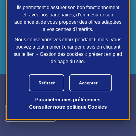
Ils permettent d'assurer son bon fonctionnement
et, avec nos partenaires, d'en mesurer son
Suivez-nous
audience et de vous proposer des offres adaptées
Suivez nos réseaux sociaux pour des mises à
à vos centres d'intérêts.
jour régulières sur notre travail et des
Nous conservons vos choix pendant 6 mois. Vous
informations exclusives autour du sport.
pouvez à tout moment changer d'avis en cliquant
twitter
instagram
facebook
sur le lien « Gestion des cookies » présent en pied
de page du site.
Refuser
Accepter
Paramétrer mes préférences
Consulter notre politique
Cookies
Nous contacter