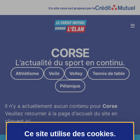
Ce site vous est proposé par le
Affi
menu
CORSE
L’actualité du sport en continu.
Athlétisme
Voile
Volley
Tennis de table
Pétanque
Il n'y a actuellement aucun contenu pour
Corse
Veuillez retourner à la page d'accueil du site en
cliquant
ici
Ce site utilise des
cookies
.