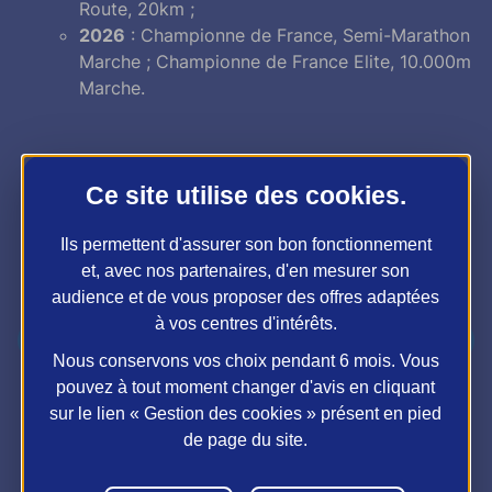
Route, 20km ;
2026
: Championne de France, Semi-Marathon
Marche ; Championne de France Elite, 10.000m
Marche.
Ce site utilise des
cookies
.
Ils permettent d'assurer son bon fonctionnement
et, avec nos partenaires, d'en mesurer son
audience et de vous proposer des offres adaptées
à vos centres d'intérêts.
previous_page
next_page
Element précédent
El
Nous conservons vos choix pendant 6 mois. Vous
pouvez à tout moment changer d'avis en cliquant
sur le lien « Gestion des cookies » présent en pied
de page du site.
Pauline Stey, championnats du monde 2023, Budapest, cprght KMSP_Stéphne