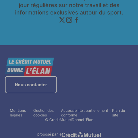
jour régulières sur notre travail et des
informations exclusives autour du sport.
twitter
instagram
facebook
Nous contacter
Mentions
Gestion des
Accessibilité : partiellement
Plan du
légales
cookies
conforme
site
© CreditMutuelDonneL’Élan
proposé par le