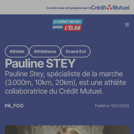
Ce site vous est proposé par le
Affi
menu
Athlète
Athlétisme
Grand Est
Pauline STEY
Pauline Stey, spécialiste de la marche
(3.000m, 10km, 20km), est une athlète
collaboratrice du Crédit Mutuel.
PA_FOG
Publié le 12/01/2025