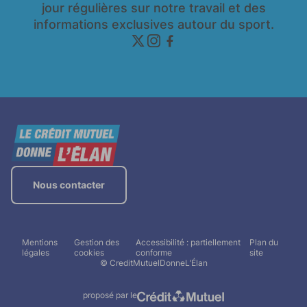
jour régulières sur notre travail et des
informations exclusives autour du sport.
twitter
instagram
facebook
Nous contacter
Mentions
Gestion des
Accessibilité : partiellement
Plan du
légales
cookies
conforme
site
© CreditMutuelDonneL’Élan
proposé par le