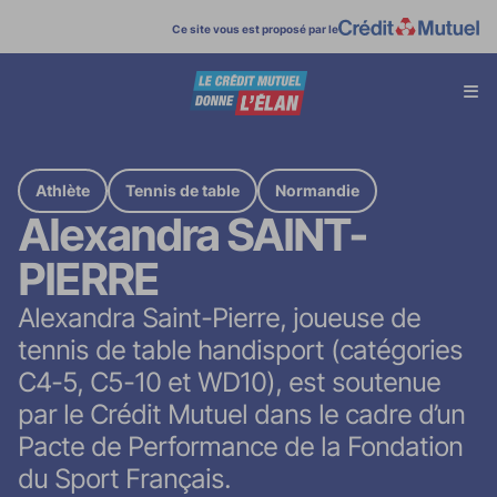
Ce site vous est proposé par le
Affi
menu
Athlète
Tennis de table
Normandie
Alexandra SAINT-
PIERRE
Alexandra Saint-Pierre, joueuse de
tennis de table handisport (catégories
C4-5, C5-10 et WD10), est soutenue
par le Crédit Mutuel dans le cadre d’un
Pacte de Performance de la Fondation
du Sport Français.