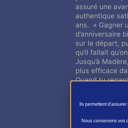
assuré une avan
authentique sati
ans. «
Gagner 
d’anniversaire b
sur le départ, p
qu’il fallait qu’
Jusqu’à Madère, 
plus efficace da
Quand tu regarde
fréquent que tu
Pour le coup, et
Ils permettent d'assure
l’imaginait, on a
delà de nos esp
Nous conservons vos ch
Quand tout s’en