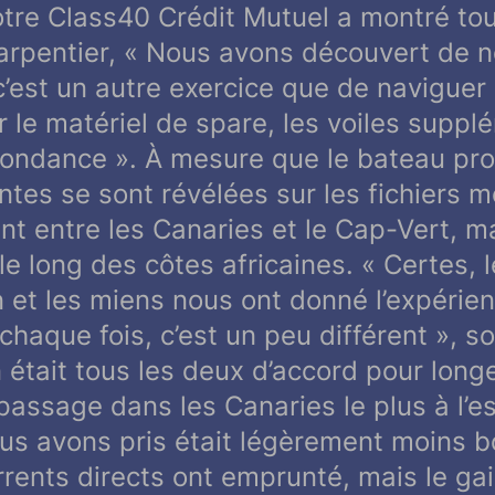
otre Class40 Crédit Mutuel a montré tou
arpentier, «
Nous avons découvert de 
 c’est un autre exercice que de navigue
 le matériel de spare, les voiles supplé
bondance
». À mesure que le bateau pro
tes se sont révélées sur les fichiers mét
nt entre les Canaries et le Cap-Vert, m
 le long des côtes africaines. «
Certes, 
 et les miens nous ont donné l’expérien
chaque fois, c’est un peu différent
», s
 était tous les deux d’accord pour longer
 passage dans les Canaries le plus à l’e
s avons pris était légèrement moins b
rents directs ont emprunté, mais le ga