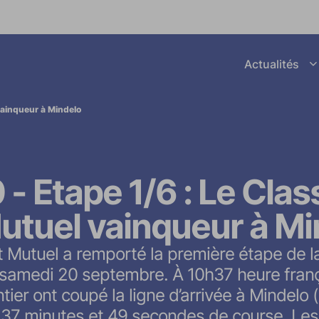
Afficher le sous menu Actuali
Actualités
next_page
vainqueur à Mindelo
- Etape 1/6 : Le Cla
utuel vainqueur à Mi
t Mutuel a remporté la première étape de 
samedi 20 septembre. À 10h37 heure frança
tier ont coupé la ligne d’arrivée à Mindelo
s 37 minutes et 49 secondes de course. Le