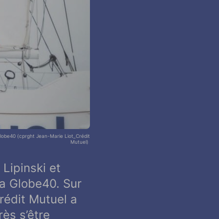
Globe40 (cprght Jean-Marie Liot_Crédit
Mutuel).
Lipinski et
la Globe40. Sur
rédit Mutuel a
ès s’être