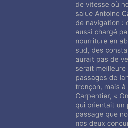
de vitesse où n
salue Antoine C
de navigation :
aussi chargé par
nourriture en a
sud, des constan
aurait pas de ve
serait meilleure
passages de Ian
tronçon, mais à 
Carpentier, «
On
qui orientait un
passage que nou
nos deux concur