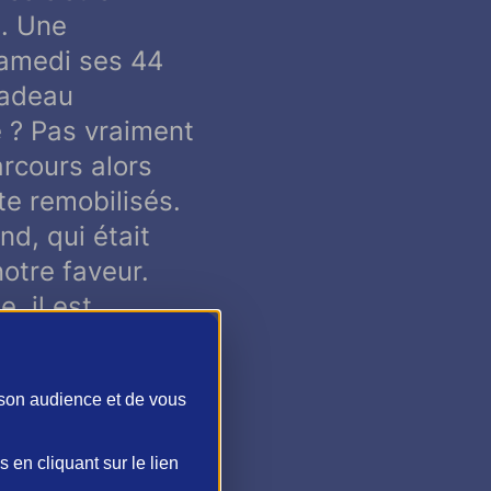
s. Une
 samedi ses 44
cadeau
é ? Pas vraiment
arcours alors
ite remobilisés.
d, qui était
notre faveur.
, il est
apter ton plan.
sé comme on
 son audience et de vous
sur l’eau, au-
onséquents.
en cliquant sur le lien
.