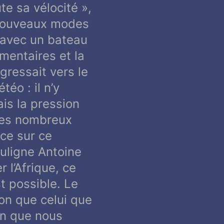
te sa vélocité
»,
nouveaux modes
r avec un bateau
mentaires et la
gressait vers le
éo : il n’y
ais la pression
les nombreux
ce sur ce
ouligne Antoine
 l’Afrique, ce
st possible. Le
on que celui que
in que nous