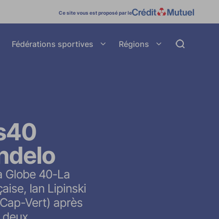
Ce site vous est proposé par le
tés
Afficher le sous menu Fédérations sportives
Afficher le sous menu Régions
Fédérations sportives
Régions
next_page
next_page
ss40
ndelo
la Globe 40-La
ise, Ian Lipinski
 (Cap-Vert) après
s deux