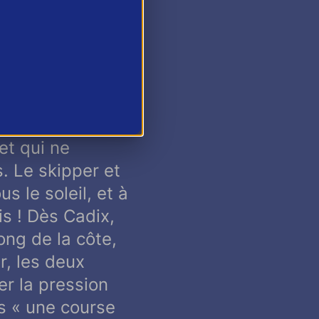
rs du Class40
 Cadix et ses
ur foncer vers
un tour du
 Carpentier
et qui ne
. Le skipper et
s le soleil, et à
is ! Dès Cadix,
ong de la côte,
r, les deux
er la pression
ns «
une course