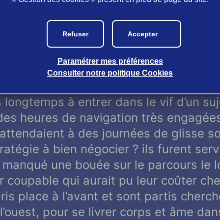
ostalgie avait saisi les deux navigateu
Refuser
Accepter
dimanche dernier, au moment de quitter
rs. On s’attache, puis on se détache po
Paramétrer mes préférences
, et c’est ainsi que se fabrique le sel d’
Consulter notre politique
Cookies
r avec escales. Ian Lipinski et Antoine
 longtemps à entrer dans le vif d’un suj
des heures de navigation très engagées
attendaient à des journées de glisse sou
atégie à bien négocier ? ils furent serv
t manqué une bouée sur le parcours le l
r coupable qui aurait pu leur coûter che
s place à l’avant et sont partis cherch
l’ouest, pour se livrer corps et âme da