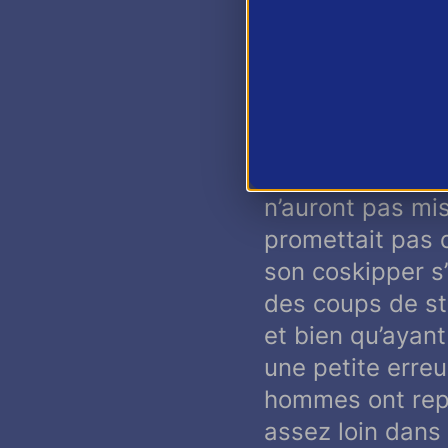
Une pointe de n
Crédit Mutuel, 
heures de velou
un autre ailleurs
monde par la me
n’auront pas mis
promettait pas 
son coskipper s’
des coups de str
et bien qu’ayan
une petite erreu
hommes ont repri
assez loin dans 