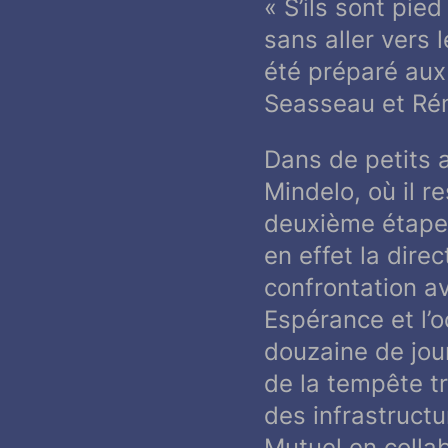
«
S’ils sont pie
sans aller vers 
été préparé aux 
Seasseau et Rém
Dans de petits a
Mindelo, où il r
deuxième étape,
en effet la dire
confrontation a
Espérance et l’o
douzaine de jou
de la tempête tr
des infrastruct
Mutuel en collab