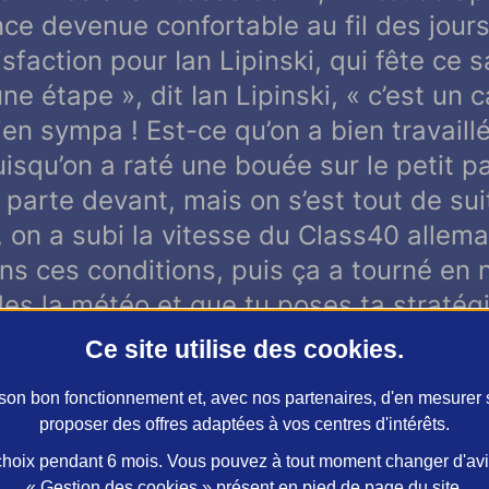
ce devenue confortable au fil des jour
sfaction pour Ian Lipinski, qui fête ce
une étape
», dit Ian Lipinski, «
c’est un 
ien sympa ! Est-ce qu’on a bien travaill
uisqu’on a raté une bouée sur le petit p
on parte devant, mais on s’est tout de su
on a subi la vitesse du Class40 alleman
ns ces conditions, puis ça a tourné en 
s la météo et que tu poses ta stratégie
 patauges et que tu sois obligé de réad
Ce site utilise des
cookies
.
 c’est super satisfaisant, ça s’est pas
r son bon fonctionnement et, avec nos partenaires, d'en mesurer
 bien exécuté le plan et ça s’est vérifié 
proposer des offres adaptées à vos centres d'intérêts.
érances puisque les écarts vont être c
oix pendant 6 mois. Vous pouvez à tout moment changer d'avis 
chaîne comme ça, c’est très gratifiant
»
« Gestion des cookies » présent en pied de page du site.