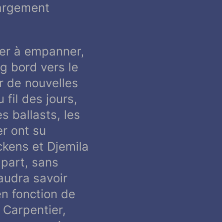
largement
ier à empanner,
g bord vers le
r de nouvelles
fil des jours,
s ballasts, les
er ont su
ckens et Djemila
 part, sans
faudra savoir
 en fonction de
 Carpentier,