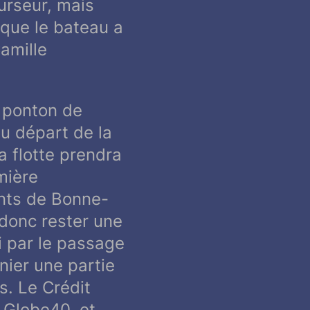
urseur, mais
 que le bateau a
amille
e ponton de
du départ de la
a flotte prendra
emière
ants de Bonne-
 donc rester une
i par le passage
nier une partie
s. Le Crédit
a Globe40, et