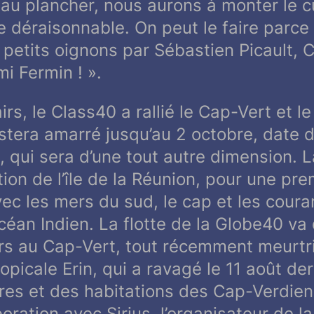
d au plancher, nous aurons à monter le c
le déraisonnable. On peut le faire parce
petits oignons par Sébastien Picault, C
i Fermin !
».
irs, le Class40 a rallié le Cap-Vert et l
estera amarré jusqu’au 2 octobre, date 
 qui sera d’une tout autre dimension. L
ction de l’île de la Réunion, pour une pr
vec les mers du sud, le cap et les cour
céan Indien. La flotte de la Globe40 va
rs au Cap-Vert, tout récemment meurtr
opicale Erin, qui a ravagé le 11 août der
ures et des habitations des Cap-Verdien
oration avec Sirius, l’organisateur de l