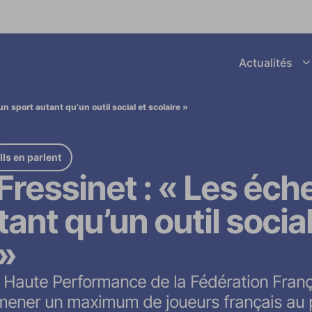
Afficher le sous menu Actuali
Actualités
next_page
n sport autant qu’un outil social et scolaire »
Ils en parlent
Fressinet : « Les éch
ant qu’un outil social
 »
 Haute Performance de la Fédération Fran
amener un maximum de joueurs français au 