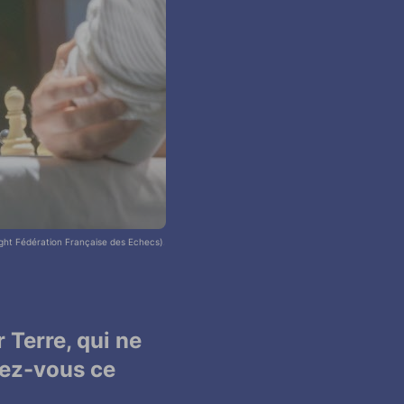
Championnats de France 2025. A l'échiq
prght Fédération Française des Echecs).
 Terre, qui ne
uez-vous ce