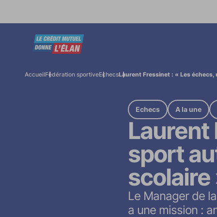
Accueil
Fédération sportive
Echecs
Laurent Fressinet : « Les échecs, u
Echecs
A la une
Laurent 
sport aut
scolaire
Le Manager de la
a une mission : 