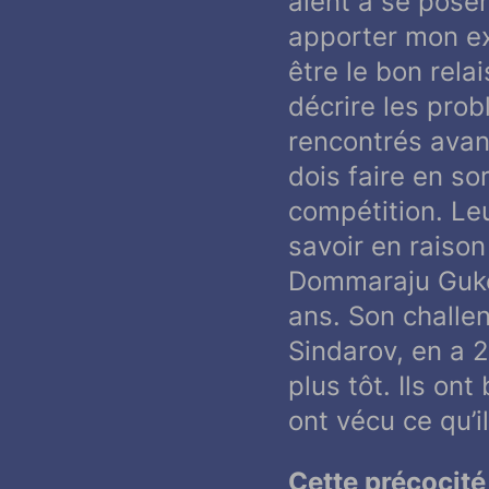
aient à se poser 
apporter mon ex
être le bon relai
décrire les prob
rencontrés avant
dois faire en sor
compétition. Le
savoir en raiso
Dommaraju Gukesh
ans. Son challen
Sindarov, en a 2
plus tôt. Ils on
ont vécu ce qu’i
Cette précocité