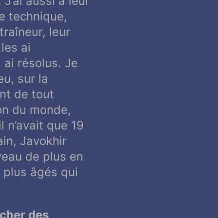
 J’ai aussi à leur
e technique,
traîneur, leur
les ai
 ai résolus. Je
eu, sur la
nt de tout
ion du monde,
l n’avait que 19
in, Javokhir
iveau de plus en
s plus âgés qui
ocher des