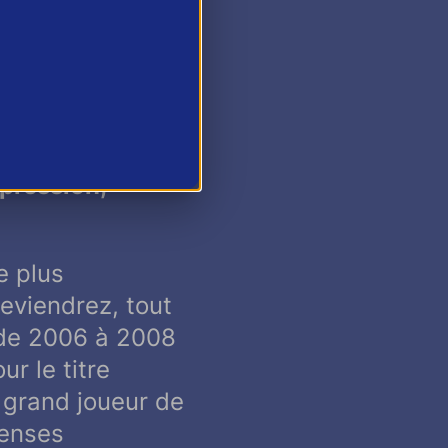
peut commencer
rs et les
aisons.
ts de
 et grandes
 pression,
e plus
deviendrez, tout
r de 2006 à 2008
r le titre
 grand joueur de
menses