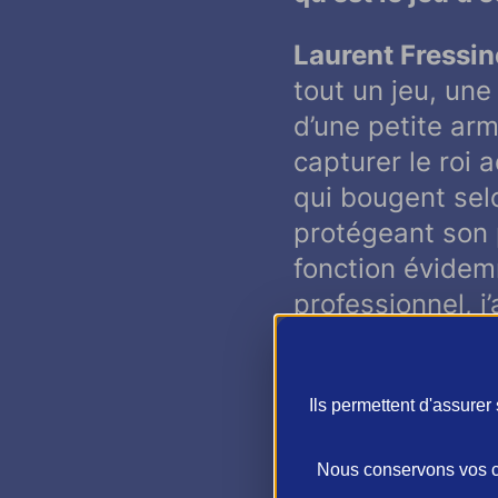
Laurent Fressine
tout un jeu, un
d’une petite ar
capturer le roi
qui bougent selo
protégeant son 
fonction évide
professionnel, 
performance à l
être sélectionn
Ils permettent d'assure
À quel âge peu
Nous conservons vos ch