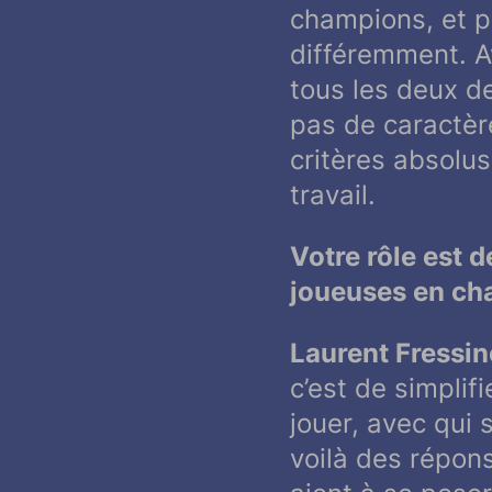
champions, et po
différemment. Av
tous les deux d
pas de caractère
critères absolus
travail.
Votre rôle est d
joueuses en ch
Laurent Fressine
c’est de simpli
jouer, avec qui 
voilà des répon