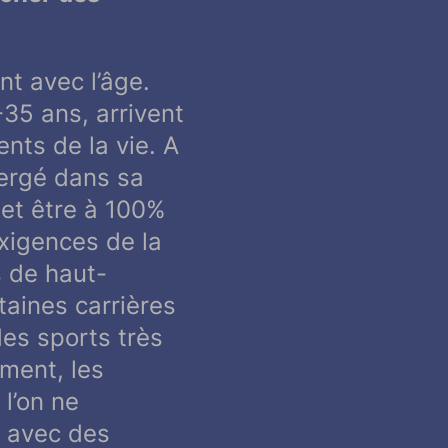
t avec l’âge.
-35 ans, arrivent
nts de la vie. A
mergé dans sa
 et être à 100%
exigences de la
s de haut-
taines carrières
es sports très
ment, les
l’on ne
r avec des