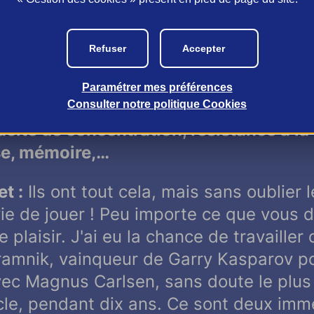
t :
Il n'y a pas vraiment de règle. On 
, et on peut détecter les très bons joueu
artir de 9-10 ans. C’est ce que nous f
Refuser
Accepter
 une chose, mais y a-t-il aussi des trai
Paramétrer mes préférences
uns à tous les futurs grands joueurs
Consulter notre politique
Cookies
cité de concentration, résistance à la
yse, mémoire,…
t :
Ils ont tout cela, mais sans oublier l
envie de jouer ! Peu importe ce que vous 
plaisir. J'ai eu la chance de travaille
ramnik, vainqueur de Garry Kasparov pou
vec Magnus Carlsen, sans doute le plus
cle, pendant dix ans. Ce sont deux im