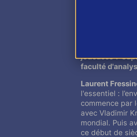
Laurent Fressine
à jouer très tôt
accompagner à p
La précocité est
caractères comm
joueuses ? Capa
faculté d'anal
Laurent Fressine
l'essentiel : l’
commence par le 
avec Vladimir K
mondial. Puis a
ce début de siè