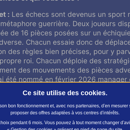
t :
Les échecs sont devenus un sport m
e métaphore guerrière. Deux joueurs di
mée de 16 pièces posées sur un échiquie
 adverse. Chacun essaie donc de déplace
n des règles bien précises, pour y parv
propre roi. Chacun déploie des stratégi
mment des mouvements des pièces adve
j’ai été nommé en février 2026 manager 
a Fédération Française des Échecs, ce 
Ce site utilise des
cookies
.
eur des équipes de France adultes.
r son bon fonctionnement et, avec nos partenaires, d'en mesurer
t-on détecter un futur champion ?
proposer des offres adaptées à vos centres d'intérêts.
oix pendant 6 mois. Vous pouvez à tout moment changer d'avis 
« Gestion des cookies » présent en pied de page du site.