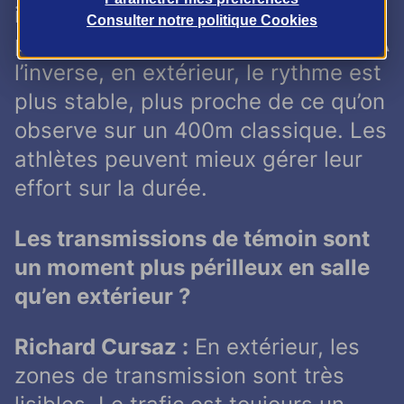
inclinés. Cela donne une sensation
Consulter notre politique
Cookies
plus explosive, presque haletante. À
l’inverse, en extérieur, le rythme est
plus stable, plus proche de ce qu’on
observe sur un 400m classique. Les
athlètes peuvent mieux gérer leur
effort sur la durée.
Les transmissions de témoin sont
un moment plus périlleux en salle
qu’en extérieur ?
Richard Cursaz :
En extérieur, les
zones de transmission sont très