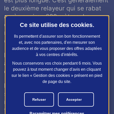
est plus longue. C’est généralement
le deuxième relayeur qui se rabat
après environ 600 mètres. La
course y est souvent plus étirée,
Ce site utilise des
cookies
.
moins compacte qu’en salle, ce qui
Ils permettent d'assurer son bon fonctionnement
change radicalement la donne.
et, avec nos partenaires, d'en mesurer son
audience et de vous proposer des offres adaptées
Le rythme de course diffère-t-il
à vos centres d'intérêts.
aussi entre ces deux
Nous conservons vos choix pendant 6 mois. Vous
pouvez à tout moment changer d'avis en cliquant
environnements ?
sur le lien « Gestion des cookies » présent en pied
de page du site.
Richard Cursaz :
Absolument ! En
salle, le rythme est plus irrégulier,
Refuser
Accepter
marqué par des relances
fréquentes à la sortie des virages
Paramétrer mes préférences