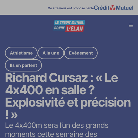
Ce site vous est proposé par le
Affi
menu
Athlétisme
A la une
Evénement
Ils en parlent
Richard Cursaz : « Le
4x400 en salle ?
Explosivité et précision
! »
Le 4x400m sera l’un des grands
moments cette semaine des